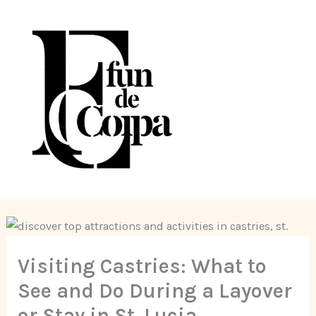
Skip
to
content
Visiting Castries: What to
See and Do During a Layover
or Stay in St. Lucia