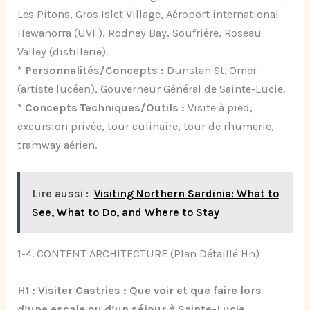
Les Pitons, Gros Islet Village, Aéroport international
Hewanorra (UVF), Rodney Bay, Soufrière, Roseau
Valley (distillerie).
*
Personnalités/Concepts :
Dunstan St. Omer
(artiste lucéen), Gouverneur Général de Sainte-Lucie.
*
Concepts Techniques/Outils :
Visite à pied,
excursion privée, tour culinaire, tour de rhumerie,
tramway aérien.
Lire aussi :
Visiting Northern Sardinia: What to
See, What to Do, and Where to Stay
1-4. CONTENT ARCHITECTURE (Plan Détaillé Hn)
H1 : Visiter Castries : Que voir et que faire lors
d’une escale ou d’un séjour à Sainte-Lucie